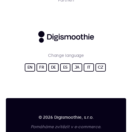
Partneři
Change language
EN
FR
DE
ES
JA
IT
CZ
© 2026 Digismoothie, s.r.o.
Pomáháme zvítězit v e-commerce.