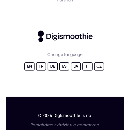
Partneři
Change language
EN
FR
DE
ES
JA
IT
CZ
© 2026 Digismoothie, s.r.o.
Pomáháme zvítězit v e-commerce.