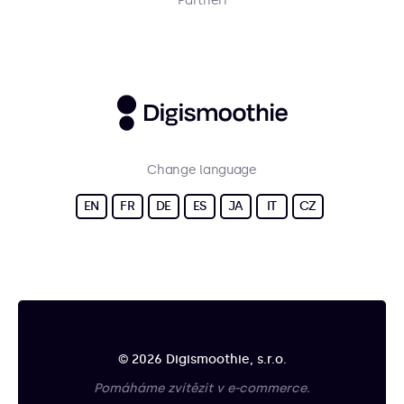
Partneři
Change language
EN
FR
DE
ES
JA
IT
CZ
© 2026 Digismoothie, s.r.o.
Pomáháme zvítězit v e-commerce.