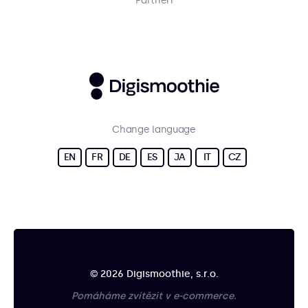
Partneři
Change language
EN
FR
DE
ES
JA
IT
CZ
© 2026 Digismoothie, s.r.o.
Pomáháme zvítězit v e-commerce.