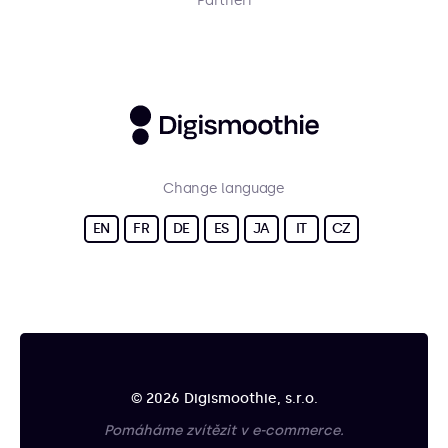
Partneři
Change language
EN
FR
DE
ES
JA
IT
CZ
© 2026 Digismoothie, s.r.o.
Pomáháme zvítězit v e-commerce.