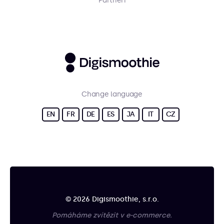
Partneři
Change language
EN
FR
DE
ES
JA
IT
CZ
© 2026 Digismoothie, s.r.o.
Pomáháme zvítězit v e-commerce.