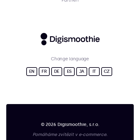
Partneři
Change language
EN
FR
DE
ES
JA
IT
CZ
© 2026 Digismoothie, s.r.o.
Pomáháme zvítězit v e-commerce.