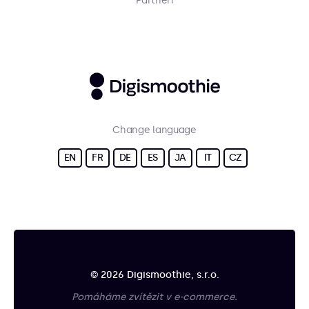
Partneři
Change language
EN
FR
DE
ES
JA
IT
CZ
© 2026 Digismoothie, s.r.o.
Pomáháme zvítězit v e-commerce.