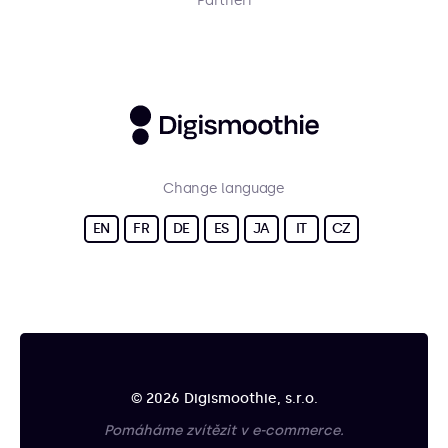
Partneři
Change language
EN
FR
DE
ES
JA
IT
CZ
© 2026 Digismoothie, s.r.o.
Pomáháme zvítězit v e-commerce.